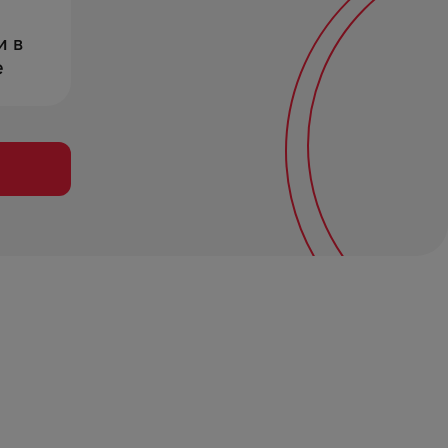
и в
е