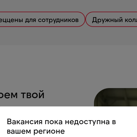
еццены для сотрудников
Дружный кол
оем твой
Вакансия пока недоступна в
Пробуй себя в
вашем регионе
охновляют и