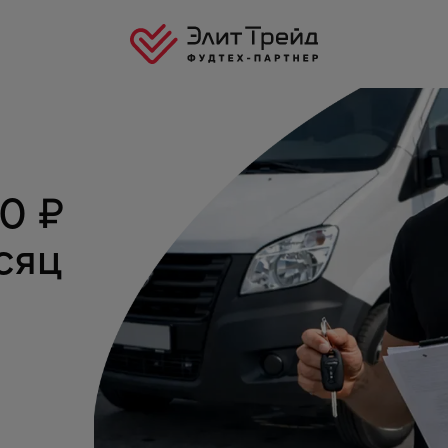
00
₽
сяц