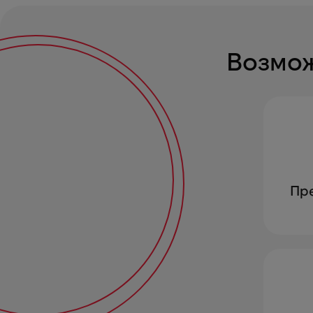
Возмож
Пре