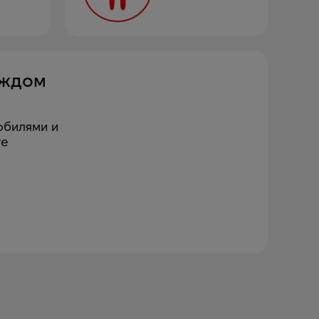
аждом
обилями и
ге