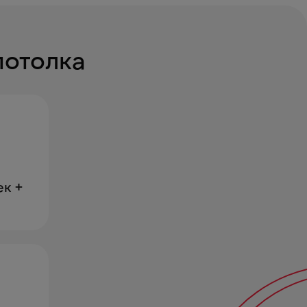
потолка
ек +