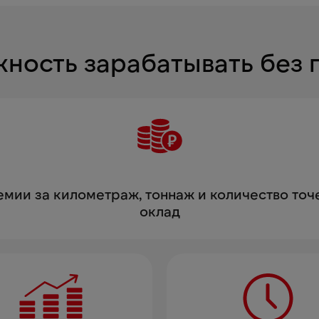
ность зарабатывать без 
мии за километраж, тоннаж и количество точ
оклад