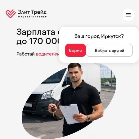
Зарплата от
85 000
₽
Ваш город
Иркутск
?
до
170 000
₽ в месяц
Верно
Выбрать другой
Работай
водителем
в
Иркутске